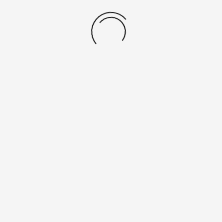
tatistiques pour maximiser vos
durées
s de ventes et d’utilisation
|
Mentions légales
|
Politique de confidential